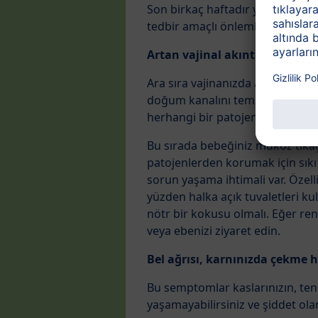
Son birkaç haftadır yaşadığını
tedbir amaçlı önlemler alacak.
Artan vajinal akıntı
Ara sıra vajinanızda artan akınt
doğum kanalını temiz ve bakteris
herhangi bir patojeni “alır” ve 
Bu sırada bebeğiniz müköz tıkaç
patojenlerden korumak için sıkı
sorun yaşama ihtimali var. Özelli
yüzden halka açık tuvaletleri ku
nötr bir kokusu olmalı. Eğer ren
veya ebenizi ziyaret edin.
Bel ağrısı, karnınızda çekme his
Bu semptomlar kaslarınızın, ten
yaşamayabilirsiniz ve şiddet olara