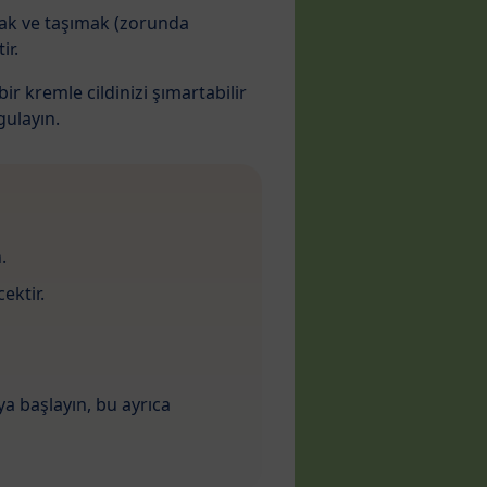
mak ve taşımak (zorunda
ir.
r kremle cildinizi şımartabilir
gulayın.
.
ektir.
a başlayın, bu ayrıca