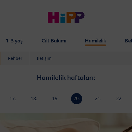
1-3 yaş
Cilt Bakımı
Hamilelik
Be
Rehber
İletişim
Hamilelik haftaları:
17.
18.
19.
20.
21.
22.
hafta
hafta
hafta
hafta
hafta
hafta