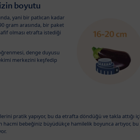
izin boyutu
nda, yani bir patlıcan kadar
290 gram arasında, bir paket
fif olması etrafta istediği
i öğrenmesi, denge duyusu
ekimi merkezini keşfedip
rini pratik yapıyor, bu da etrafta döndüğü ve takla attığı içi
nın hacmi bebeğiniz büyüdükçe hamilelik boyunca artıyor, bu
or.