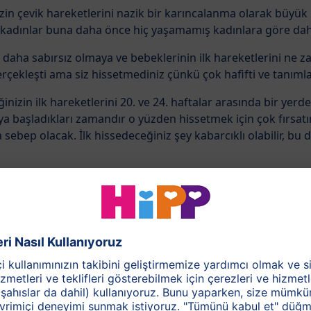
n çevik hareketlerini nazik bir karıncalanma olarak büyük ih
 kadınlar buna daha önce hiç yaşamamış kadınlara göre daha
az daha sabırsız olmaya ve bebeklerinin ilk hareketlerini ne
erçekleşti ama siz hissetmediniz çünkü çok hafifti ve tanım
inizin ilk hareketlerini 20. ve 24. haftalar arasında bir yer
a başladıkları zamandır o yüzden hissetmek için çok fırsatı
sebep olacak. İlk hissedeceğiniz şey kabarcıklı olabilir, bu d
aması veya bir kelebeğin kanatlarını çırpması gibi de hiss
yecanlı hareketlerinin bazıları olup sonsuza kadar sizinle be
doğruysa veya karın duvarınız biraz kalınsa bebeğinizin ses
eceksiniz. Henüz hareket ettiğini göremeyeceksiniz veya el
hissedemeyeceksiniz.
mptomlar