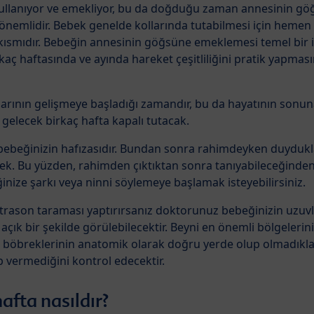
 kullanıyor ve emekliyor, bu da doğduğu zaman annesinin göğ
 önemlidir. Bebek genelde kollarında tutabilmesi için heme
ir kısmıdır. Bebeğin annesinin göğsüne emeklemesi temel bir
kaç haftasında ve ayında hareket çeşitliliğini pratik yapmas
şlarının gelişmeye başladığı zamandır, bu da hayatının sonun
gelecek birkaç hafta kapalı tutacak.
 bebeğinizin hafızasıdır. Bundan sonra rahimdeyken duyduklar
ek. Bu yüzden, rahimden çıktıktan sonra tanıyabileceğinde
ize şarkı veya ninni söylemeye başlamak isteyebilirsiniz.
ltrason taraması yaptırırsanız doktorunuz bebeğinizin uzuvla
 açık bir şekilde görülebilecektir. Beyni en önemli bölgelerin
z böbreklerinin anatomik olarak doğru yerde olup olmadıklar
p vermediğini kontrol edecektir.
afta nasıldır?