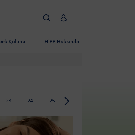
Aramak
HiPP Babyclub
bek Kulübü
HiPP Hakkında
23.
24.
25.
26.
27.
28.
hafta
hafta
hafta
hafta
hafta
hafta