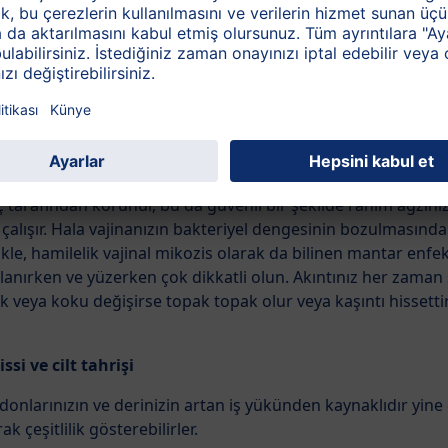
z hormonal değişimlerin sonucu olarak çeşitli semptomlar y
ı fark edeceksiniz. Bu vücudunuzun vajinayı “temizleme” yol
iz tutmak için çok önemlidir. Bunu daha çok sıvı üreterek y
böylece vücudunuzun dışına taşır.
 tarafından korunur, bu da güvenli bir şekilde rahim ağzınız
 çalışır. Hala vajinanızın bakteriyel dengesinin bozulması
kle, hamilelik vajinal mikozis olarak da bilinen mantar enfeks
llanırken ve yüzerken çok dikkatli olun. Akıntınız her zaman
k veya koku değişirse topak topak olur veya kaşıntı hissetti
si ve cilt tahrişi
donlarınızın ve derinizin artan iş yükünden kaynaklıdır yine
k çeşitlilik gösterebilirler.