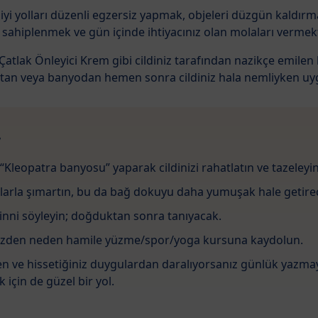
yi yolları düzenli egzersiz yapmak, objeleri düzgün kaldır
sahiplenmek ve gün içinde ihtiyacınız olan molaları vermekt
tlak Önleyici Krem gibi cildiniz tarafından nazikçe emilen bi
duştan veya banyodan hemen sonra cildiniz hala nemliyken uy
r
 “Kleopatra banyosu” yaparak cildinizi rahatlatın ve tazeleyin
larla şımartın, bu da bağ dokuyu daha yumuşak hale getirec
inni söyleyin; doğduktan sonra tanıyacak.
 yüzden neden hamile yüzme/spor/yoga kursuna kaydolun.
n ve hissetiğiniz duygulardan daralıyorsanız günlük yazmay
 için de güzel bir yol.