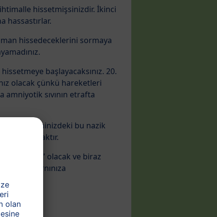
timalle hissetmişsinizdir. İkinci
 hassastırlar.
 zaman hissedeceklerini sormaya
layamadınız.
de hissetmeye başlayacaksınız. 20.
nız olacak çünkü hareketleri
a amniyotik sıvının etrafta
ettirse rahminizdeki bu nazik
raber kalacaktır.
leri “boğuk” olacak ve biraz
lerinizi karnınıza