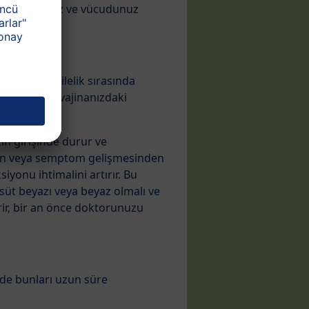
aşayacaksınız ve vücudunuz
udur ve hamilelik sırasında
apar, bu da vajinanızdaki
ın girişinde durur ve
ndan veya semptom gelişmesinden
iyonu ihtimalini artırır. Bu
 süt beyazı veya beyaz olmalı ve
rir, bir an önce doktorunuzu
 de bunları uzun süre