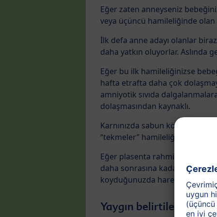
Eğer zaten anneyseniz bebeğinizi
veya üçüncü hamileliğinde olan
İlk defa anne adayı olanlar bir
daha yatkın oluyorlar. Aslında g
Eğer bu ilk hamileliğinizse bebeğ
hafta etrafta daha çok dolaşmay
amniyotik sıvıda dalgalanmalara 
dolaşmasından kaynaklı.
Karnınızda sabun köpüğünün patl
“tekmeler” hamileliğinizin en he
Eğer plasenta rahminizin önüne 
daha sonrasına kadar hissedemey
koyduğunuzda hareket ettiğini 
Yaygın belirtiler ve se