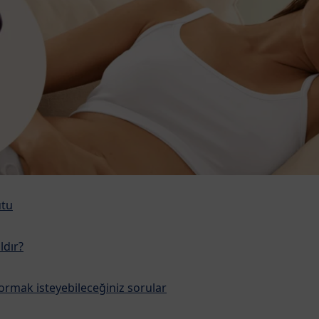
utu
ldır?
rmak isteyebileceğiniz sorular