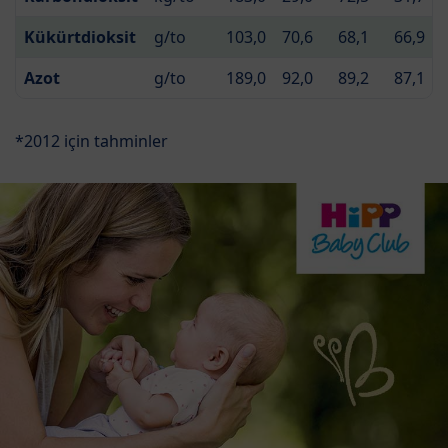
Kükürtdioksit
g/to
103,0
70,6
68,1
66,9
Azot
g/to
189,0
92,0
89,2
87,1
*2012 için tahminler