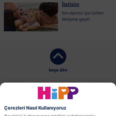
İletişim
Sorularınız için lütfen
iletişime geçin
başa dön
HiPP Süt Formülü
HiPP Ek Gıda
HiPP 1-3 yaş