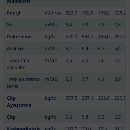
Maddeleri
Enerji
kWh/to
923,0
762,5
739,2
728,2
3
Su
m
/to
9,4
7,8
7,8
7,5
Paketleme
kg/to
570,0
584,3
496,0
497,3
3
Atık su
m
/to
8,1
6,4
6,7
6,4
3
Soğutma
m
/to
2,6
2,6
2,6
2,5
suyu Ilm
3
Atık su arıtma
m
/to
5,5
3,7
4,1
3,9
tesisi
Çöp
kg/to
257,5
207,1
222,8
229,2
Ayrıştırma
Çöp
kg/to
5,5
5,8
5,3
5,3
Karbondioksit
kg/to
183,0
29,0
72,5
31,7