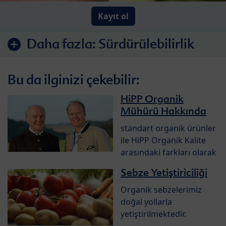
Kayıt ol
Daha fazla:
Sürdürülebilirlik
Bu da ilginizi çekebilir:
HiPP Organik
Mühürü Hakkında
standart organik ürünler
ile HiPP Organik Kalite
arasındaki farkları olarak
Sebze Yetiştiriciliği
Organik sebzelerimiz
doğal yollarla
yetiştirilmektedir.