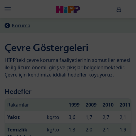
Skip to main content
HiPP B
Menü
Koruma
Çevre Göstergeleri
HİPP’teki çevre koruma faaliyetlerinin somut ilerlemesi
ile ilgili tüm önemli giriş ve çıkışlar belgelenmektedir.
Çevre için kendimize iddialı hedefler koyuyoruz.
Hedefler
Rakamlar
1999
2009
2010
2011
Yakıt
kg/to
3,6
1,7
2,7
2,1
Temizlik
kg/to
1,3
2,0
2,1
1,9