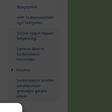
Biyoçeşitlilik
HiPP 'in Biyoçeşitlilikle
ilgili faaliyetleri
ı
Türüne Uygun Hayvan
Yetiştiriciliği
Çevre ve İklim'in
Sürdürülebilir
Korunması
Koruma
Sürdürülebilir ürünler
çocuklarımızın
geleceğini garanti
ediyor