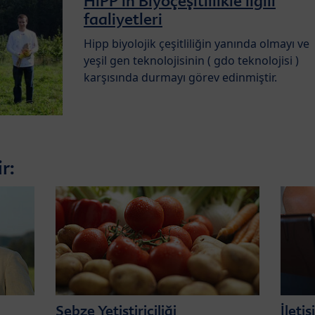
HiPP'in Biyoçeşitlilikle ilgili
faaliyetleri
Hipp biyolojik çeşitliliğin yanında olmayı ve
yeşil gen teknolojisinin ( gdo teknolojisi )
karşısında durmayı görev edinmiştir.
ir:
Sebze Yetiştiriciliği
İleti