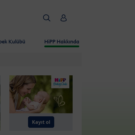
Aramak
HiPP Babyclub
bek Kulübü
HiPP Hakkında
Kayıt ol