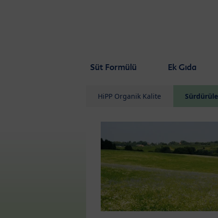
Skip to main content
Süt Formülü
Ek Gıda
HiPP Organik Kalite
Sürdürüleb