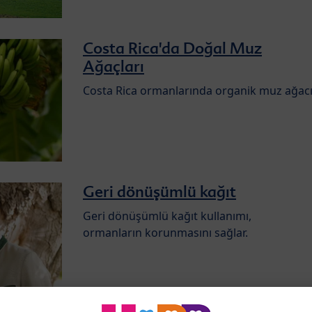
Costa Rica'da Doğal Muz
Ağaçları
Costa Rica ormanlarında organik muz ağac
Geri dönüşümlü kağıt
Geri dönüşümlü kağıt kullanımı,
ormanların korunmasını sağlar.