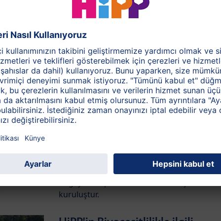
Hava ve suyu koruma
Özenli ve enerjiyi verimli kullanan üretim
yöntemleriyle
Biyoçeşitlilik
Hipp “ Biyolojik Çeşitlilik in Good company”
girişiminin bir üyesidir.Bu girişim ağırlıklı
olarak Alman, Japon ve brezilya kökenli
şirketlerin Biyolojik çeşitliliği koruyarak
doğayı ve toplumu korumak amaçlı bir
kuruluştur.