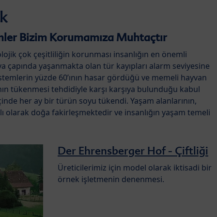
ik
temler Bizim Korumamıza Muhtaçtır
yolojik çok çeşitliliğin korunması insanlığın en önemli
nya çapında yaşanmakta olan tür kayıpları alarm seviyesine
istemlerin yüzde 60’ının hasar gördüğü ve memeli hayvan
ının tükenmesi tehdidiyle karşı karşıya bulunduğu kabul
 içinde her ay bir türün soyu tükendi. Yaşam alanlarının,
lı olarak doğa fakirleşmektedir ve insanlığın yaşam temeli
Der Ehrensberger Hof - Çiftliği
Üreticilerimiz için model olarak iktisadi bir
örnek işletmenin denenmesi.