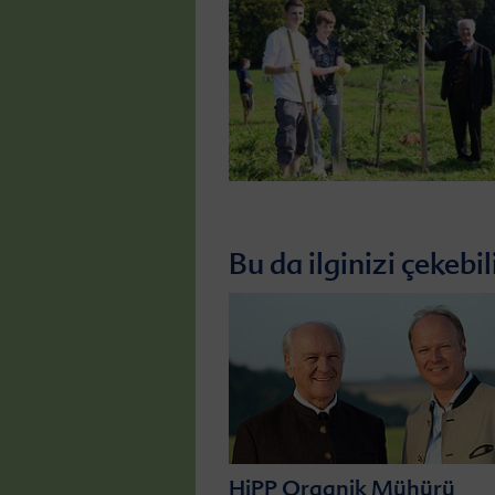
Bu da ilginizi çekebil
HiPP Organik Mühürü