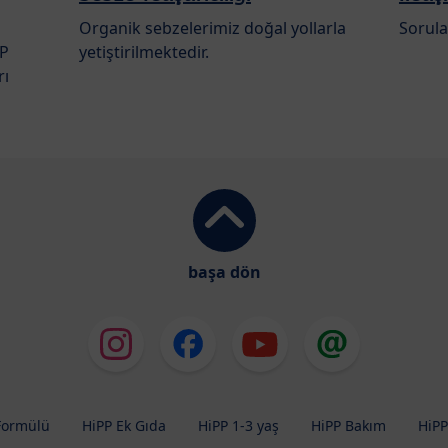
Organik sebzelerimiz doğal yollarla
Sorular
PP
yetiştirilmektedir.
rı
başa dön
Formülü
HiPP Ek Gıda
HiPP 1-3 yaş
HiPP Bakım
HiPP