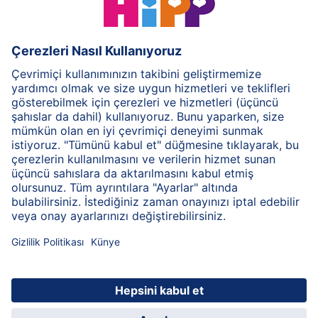
HiPP Süt Formülü
HiPP Ek Gıda
HiPP 1-3 yaş
HiPP Bakım
HiPP Hamilelik
Gizlilik İlkesi
Genel Kullanım Şartları
Bilgi Toplum Hizmetleri
Baskı
HiPP Hakkında
İletişim
Bilgi kodlaması sayesinde güvenilir bilgi aktarımı