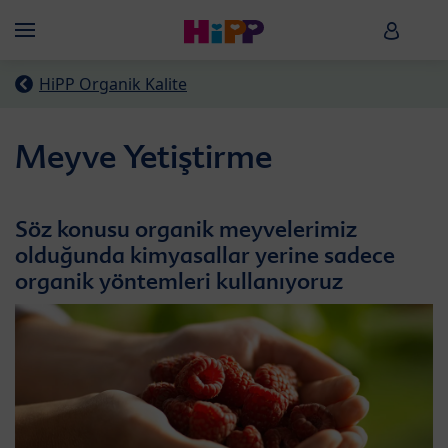
Skip to main content
HiPP B
Menü
HiPP Organik Kalite
Meyve Yetiştirme
Söz konusu organik meyvelerimiz
olduğunda kimyasallar yerine sadece
organik yöntemleri kullanıyoruz