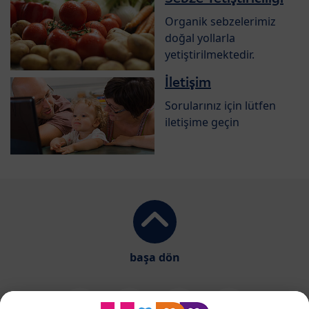
Organik sebzelerimiz
doğal yollarla
yetiştirilmektedir.
İletişim
Sorularınız için lütfen
iletişime geçin
başa dön