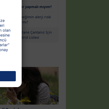
(current)
Spor yapmalı mıyım?
Bebeğimin alerji riski
var mı?
Hastane Çantanız İçin
Kontrol Listesi