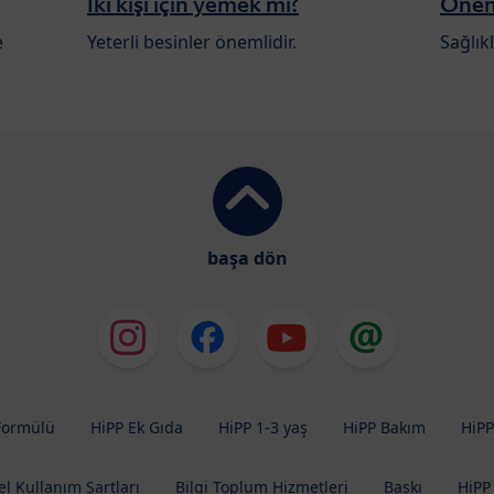
İki kişi için yemek mi?
Öneml
e
Yeterli besinler önemlidir.
Sağlıkl
başa dön
Formülü
HiPP Ek Gıda
HiPP 1-3 yaş
HiPP Bakım
HiPP
l Kullanım Şartları
Bilgi Toplum Hizmetleri
Baskı
HiPP