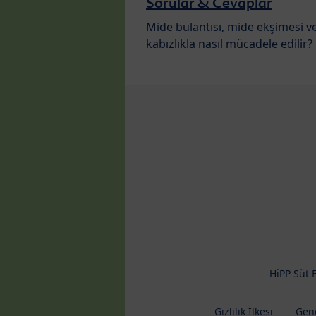
Sorular & Cevaplar
Mide bulantısı, mide ekşimesi v
kabızlıkla nasıl mücadele edilir?
HiPP Süt 
Gizlilik İlkesi
Gene