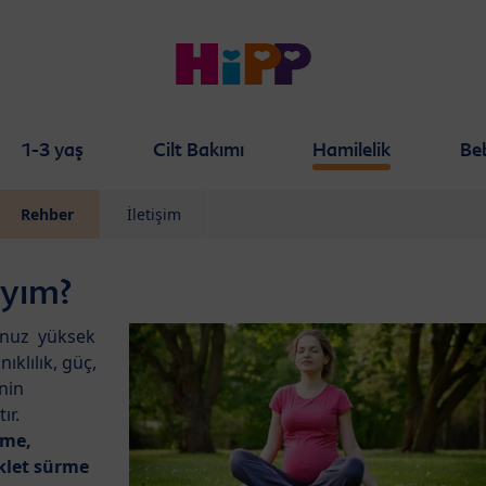
1-3 yaş
Cilt Bakımı
Hamilelik
Be
Rehber
İletişim
ıyım?
unuz yüksek
klılık, güç,
inin
ır.
rme,
iklet sürme