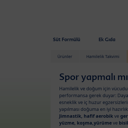
Skip to main content
Süt Formülü
Ek Gıda
Ürünler
Hamilelik Takvimi
Spor yapmalı m
Hamilelik ve doğum için vücud
performansa gerek duyar: Dayanı
esneklik ve iç huzur egzersizler
yapılması doğuma en iyi hazırlıkt
J
imnastik, hafif aerobik
ve
ge
yüzme, koşma,yürüme
ve
bis