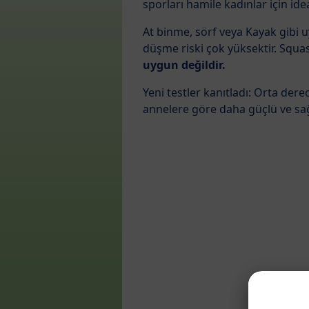
sporları hamile kadınlar için idea
At binme, sörf veya Kayak gibi
düşme riski çok yüksektir. Squash
uygun değildir.
Yeni testler kanıtladı: Orta der
annelere göre daha güçlü ve sa