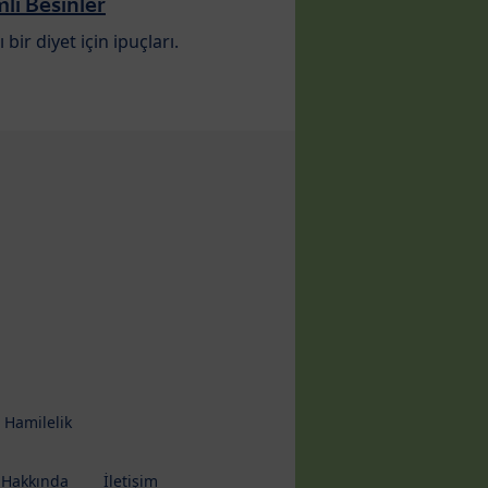
i Besinler
ı bir diyet için ipuçları.
 Hamilelik
 Hakkında
İletişim