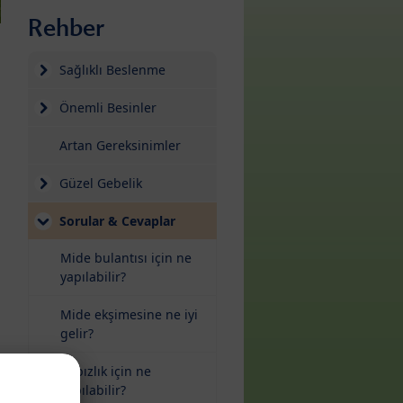
Rehber
Sağlıklı Beslenme
Önemli Besinler
Artan Gereksinimler
Güzel Gebelik
Sorular & Cevaplar
Mide bulantısı için ne
yapılabilir?
Mide ekşimesine ne iyi
gelir?
Kabızlık için ne
yapılabilir?