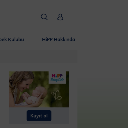
Aramak
HiPP Babyclub
bek Kulübü
HiPP Hakkında
Kayıt ol