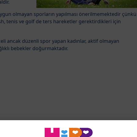
ldir.
 uygun olmayan sporların yapılması önerilmemektedir çünkü
, tenis ve golf de ters hareketler gerektirdikleri için
eceli ancak düzenli spor yapan kadınlar, aktif olmayan
ğlıklı bebekler doğurmaktadır.