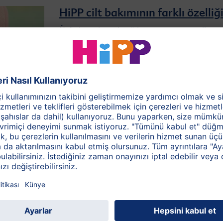
HiPP cilt bakımının farklı özelliğ
Ürünler mineral yağ içermez ve organik
bademden elde edilmiş doğal cilt dostu
maddeleri içerir…
HiPP ürünleri neden bu kadar
hassas?
HİPP, alerjik reaksiyonlara sebep olabilecek
hiçbir ürün kullanmamaktadır.