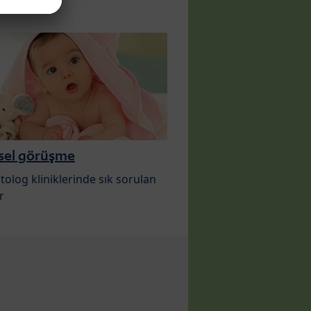
msel görüşme
olog kliniklerinde sık sorulan
r