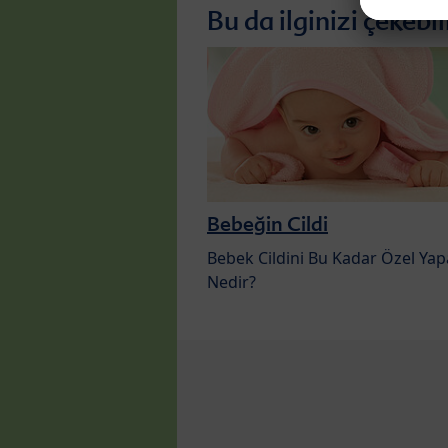
Bu da ilginizi çekebil
Bebeğin Cildi
Bebek Cildini Bu Kadar Özel Ya
Nedir?