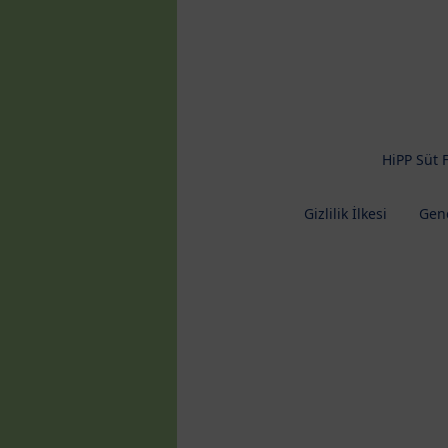
HiPP Süt 
Gizlilik İlkesi
Gene