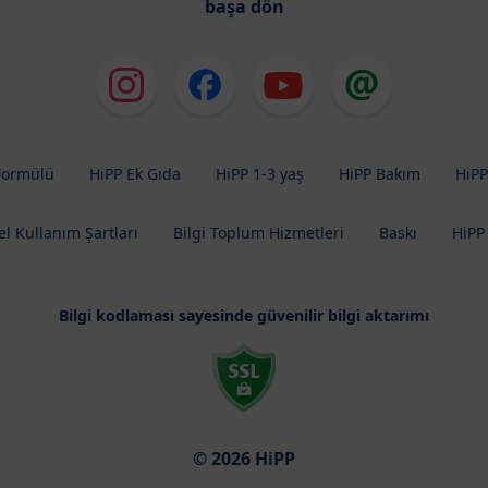
başa dön
Formülü
HiPP Ek Gıda
HiPP 1-3 yaş
HiPP Bakım
HiPP
l Kullanım Şartları
Bilgi Toplum Hizmetleri
Baskı
HiPP
Bilgi kodlaması sayesinde güvenilir bilgi aktarımı
© 2026 HiPP