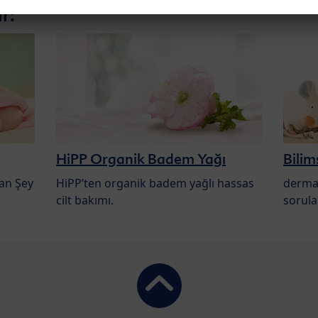
ir:
HiPP Organik Badem Yağı
Bili
pan Şey
HiPP’ten organik badem yağlı hassas
dermat
cilt bakımı.
sorula