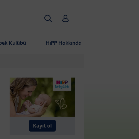
Aramak
HiPP Babyclub
bek Kulübü
HiPP Hakkında
Kayıt ol