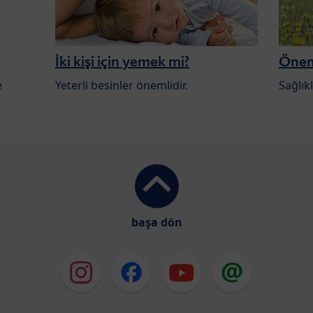
İki kişi için yemek mi?
Öneml
e
Yeterli besinler önemlidir.
Sağlıkl
başa dön