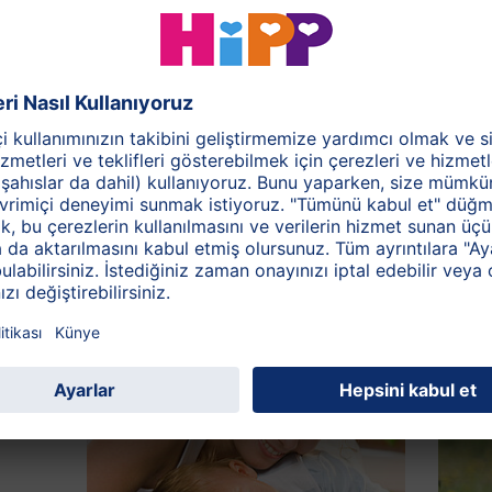
amini eksikliğini göz ardı etmemeniz gerekmektedir!
ir: