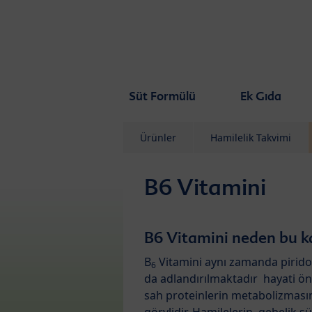
Skip to main content
Süt Formülü
Ek Gıda
Ürünler
Hamilelik Takvimi
B6 Vitamini
B6 Vitamini neden bu k
B
Vitamini aynı zamanda pirido
6
da adlandırılmaktadır hayati 
sah proteinlerin metabolizması