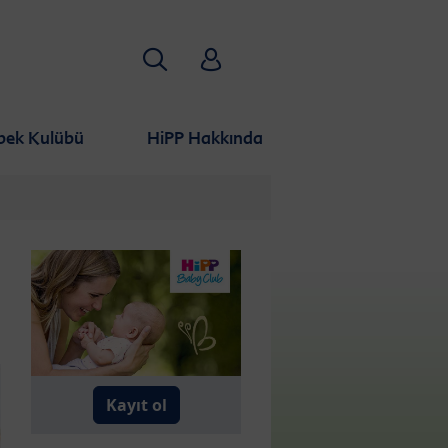
Aramak
HiPP Babyclub
bek Kulübü
HiPP Hakkında
Kayıt ol