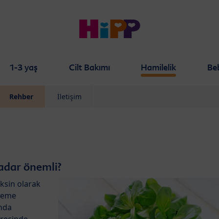
1-3 yaş
Cilt Bakımı
Hamilelik
Be
Rehber
İletişim
adar önemli?
ksin olarak
öneme
nda