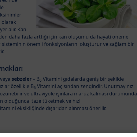
ürecinde
de
ksinimleri
 olarak
er alır. Kan
eden daha fazla arttığı için kan oluşumu da hayati öneme
r sisteminin önemli fonksiyonlarını oluşturur ve sağlam bir
r.
nakları
veya
sebzeler
– B
Vitamini gıdalarda geniş bir şekilde
6
lar özellikle B
Vitamini açısından zengindir. Unutmayınız:
6
çözünebilir ve ultraviyole ışınlara maruz kalması durumunda
ün olduğunca taze tüketmek ve hızlı
tamini eksikliğinde dışarıdan alınması önerilir.
ermatolojik ve nörolojik sorunlar, göz şikayetleri ve anemi