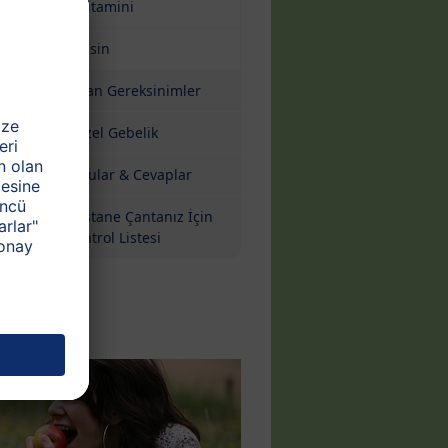
E Vitamini
Niasin
Artan Gereksinimler
Güzel Gebelik
Sorular & Cevaplar
Hastane Çantanız İçin
Kontrol Listesi