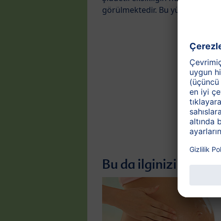
görülmektedir. Bu yüzden B
Vit
6
Bu da ilginizi çekebil