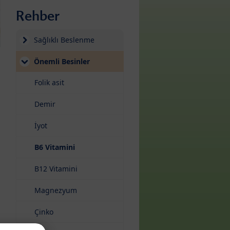
Rehber
Sağlıklı Beslenme
Önemli Besinler
Folik asit
Demir
İyot
(current)
B6 Vitamini
B12 Vitamini
Magnezyum
Çinko