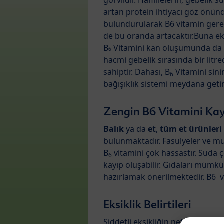
görvlidir. Hamilelerin, gebelik s
artan protein ihtiyacı göz önün
bulundurularak B6 vitamin gere
de bu oranda artacaktır.Buna ek
B
Vitamini kan oluşumunda da y
6
hacmi gebelik sırasında bir litr
sahiptir. Dahası, B
Vitamini sini
6
bağışıklık sistemi meydana getiri
Zengin B6 Vitamini Kay
Balık
ya da
et
,
tüm et ürünleri
bulunmaktadır. Fasulyeler ve muz
B
vitamini çok hassastır. Suda 
6
kayıp oluşabilir. Gıdaları mümk
hazırlamak önerilmektedir. B6 vi
Eksiklik Belirtileri
Şiddetli eksikliğin neticesinde d