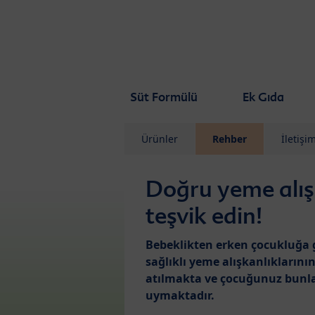
Skip to main content
Süt Formülü
Ek Gıda
Ürünler
Rehber
İletişi
Doğru yeme alış
teşvik edin!
Bebeklikten erken çocukluğa
sağlıklı yeme alışkanlıklarının
atılmakta ve çocuğunuz bunla
uymaktadır.