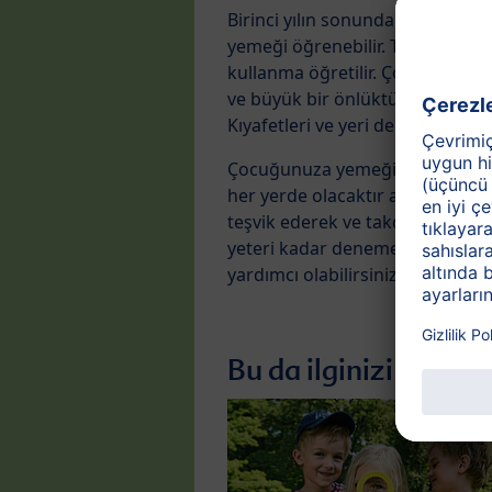
Birinci yılın sonunda çocuğunu
yemeği öğrenebilir. Tutulması kol
kullanma öğretilir. Çocuğunuza u
ve büyük bir önlüktür. Bu sayede
Kıyafetleri ve yeri de kapatabilirs
Çocuğunuza yemeği ile oynaması i
her yerde olacaktır ama bu tam
teşvik ederek ve takdir ederek
yeteri kadar deneme yaptıysa on
yardımcı olabilirsiniz.
Bu da ilginizi çekebil