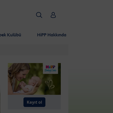
Aramak
HiPP Babyclub
bek Kulübü
HiPP Hakkında
Kayıt ol