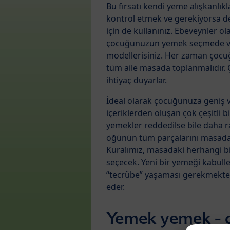
Bu fırsatı kendi yeme alışkanlıkla
kontrol etmek ve gerekiyorsa d
için de kullanınız. Ebeveynler ola
çocuğunuzun yemek seçmede ve y
modellerisiniz. Her zaman çocuğ
tüm aile masada toplanmalıdır. 
ihtiyaç duyarlar.
İdeal olarak çocuğunuza geniş ve
içeriklerden oluşan çok çeşitli b
yemekler reddedilse bile daha r
öğünün tüm parçalarını masada
Kuralımız, masadaki herhangi 
seçecek. Yeni bir yemeği kabull
“tecrübe” yaşaması gerekmektedi
eder.
Yemek yemek - ço