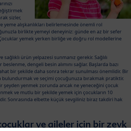
rınızı
eğiştirmek
rak sizler,
eme alışkanlıkları belirlemesinde önemli rol
unuzla birlikte yemeyi deneyiniz: günde en az bir sefer
Çocuklar yemek yerken birliğe ve doğru rol modellerine
 sağlıklı ürün yelpazesi sunmanız gerekir. Sağlılı
ir beslenme, dengeli besin alımını sağlar. Başlarda bazı
ahat bir şekilde daha sonra tekrar sunulması önemlidir. Bir
 bulundurmak ve seçimi çocuğunuza bırakmak pratiktir.
bir şeyden yenmek zorunda ancak ne yeneceğini çocuk
enmek ve mutlu bir şekilde yemek için çocukların 10
r. Sonrasında elbette küçük sevgiliniz biraz takdiri hak
cuklar ve aileler için bir zevk