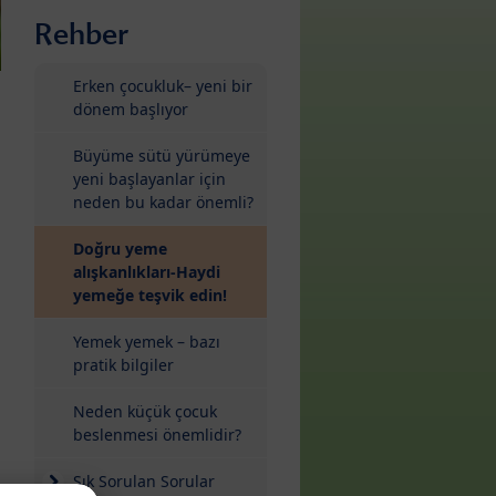
Rehber
Erken çocukluk– yeni bir
dönem başlıyor
Büyüme sütü yürümeye
yeni başlayanlar için
neden bu kadar önemli?
Doğru yeme
alışkanlıkları-Haydi
(current)
yemeğe teşvik edin!
Yemek yemek – bazı
pratik bilgiler
Neden küçük çocuk
beslenmesi önemlidir?
Sık Sorulan Sorular