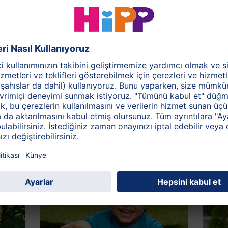
z sandalyesinde güvenle oturarak kendi başına yemek
ay olan gıdaları parmaklarıyla yiyebilir. Yavaşça, bir kaşık
ygun sofra takımlarını veriniz. Bunlar hafif eğimli bir kaşık
 öğrenme faaliyetleri daha az dağınıklığa neden olacaktır.
iniz.
çin yeterli süreyi veriniz. Başlarda yemekler ağız hariç
amen normaldir. Sabrınızı koruyun ve karşısında gösterek,
 çocuğunuza her harekette yardımcı olun. Eğer çocuğunuz
a yardımcı olabilir veya siz onu besleyerek doymasına
ir: