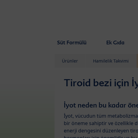
Skip to main content
Süt Formülü
Ek Gıda
Ürünler
Hamilelik Takvimi
Tiroid bezi için İ
İyot neden bu kadar ön
İyot, vücudun tüm metabolizması
bir öneme sahiptir ve özellikle 
enerji dengesini düzenleyen tiro