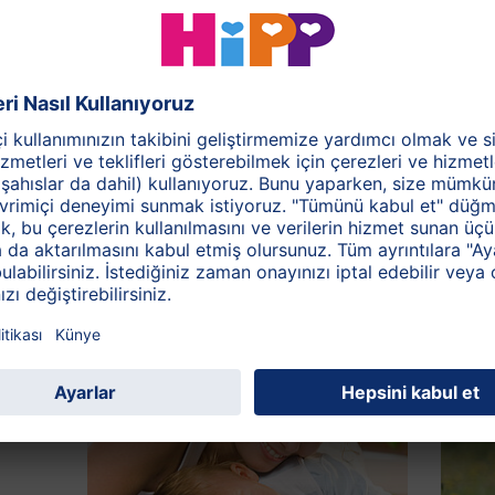
 sofra tuzudur
. Gebelik ve emzirme sırasında iyotun yeterli
ğlığı için şiddetle önerilmektedir. İyotun optimal bir şekild
inçli bir şekilde alınması ile mümkündür.
bebeğin fiziksel ve zihinsel gelişiminde olumsuz etki
 değildir: İyot eksikliği ilerki yaşlarda çocuğun,
masına neden olabilir.
ir: