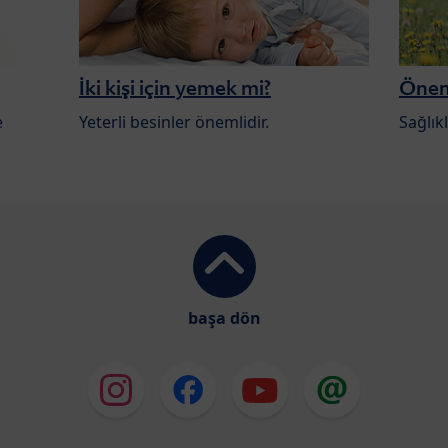
İki kişi için yemek mi?
Öneml
e
Yeterli besinler önemlidir.
Sağlıkl
başa dön