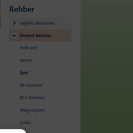
Rehber
Sağlıklı Beslenme
Önemli Besinler
Folik asit
Demir
(current)
İyot
B6 Vitamini
B12 Vitamini
Magnezyum
Çinko