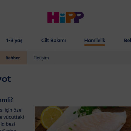
1-3 yaş
Cilt Bakımı
Hamilelik
Be
Rehber
İletişim
yot
emli?
 için özel
de vücuttaki
id bezi