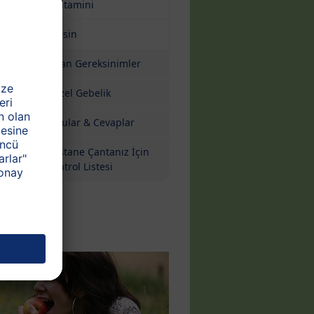
E Vitamini
e
Niasin
Artan Gereksinimler
Güzel Gebelik
Sorular & Cevaplar
Hastane Çantanız İçin
Kontrol Listesi