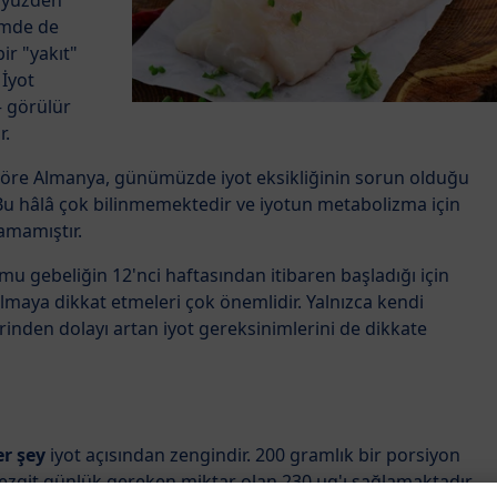
u yüzden
şimde de
ir "yakıt"
İyot
– görülür
r.
öre Almanya, günümüzde iyot eksikliğinin sorun olduğu
Bu hâlâ çok bilinmemektedir ve iyotun metabolizma için
amamıştır.
u gebeliğin 12'nci haftasından itibaren başladığı için
almaya dikkat etmeleri çok önemlidir. Yalnızca kendi
erinden dolayı artan iyot gereksinimlerini de dikkate
r şey
iyot açısından zengindir. 200 gramlık bir porsiyon
zgit günlük gereken miktar olan 230 µg'ı sağlamaktadır.