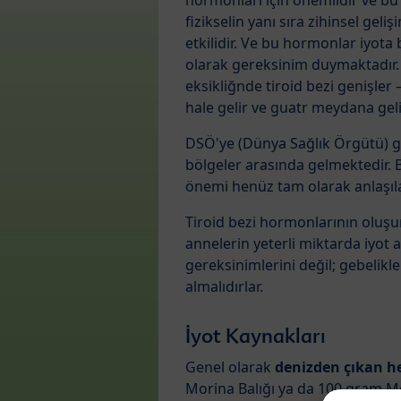
hormonları için önemlidir ve b
fizikselin yanı sıra zihinsel geli
etkilidir. Ve bu hormonlar iyota b
olarak gereksinim duymaktadır. 
eksikliğnde tiroid bezi genişler 
hale gelir ve guatr meydana geli
DSÖ'ye (Dünya Sağlık Örgütü) g
bölgeler arasında gelmektedir. 
önemi henüz tam olarak anlaşıl
Tiroid bezi hormonlarının oluşum
annelerin yeterli miktarda iyot 
gereksinimlerini değil; gebelikl
almalıdırlar.
İyot Kaynakları
Genel olarak
denizden çıkan he
Morina Balığı ya da 100 gram Me