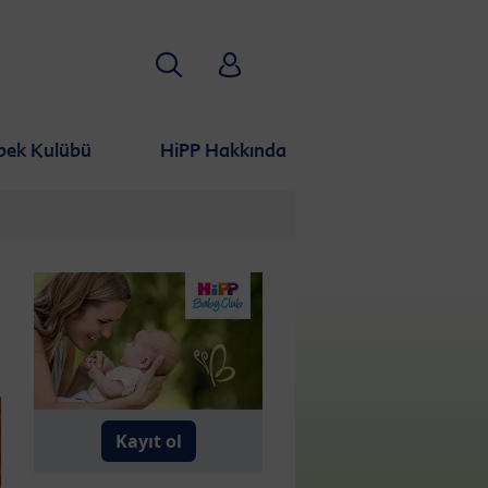
Aramak
HiPP Babyclub
bek Kulübü
HiPP Hakkında
Kayıt ol