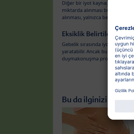
Diğer bir iyot kaynağı da
iyotlu
miktarda alınması bebeğinizin sa
alınması, yalnızca besinlerin bil
Eksiklik Belirtileri
Gebelik sırasında iyot eksikliği 
yaratabilir. Ancak bununla sınırlı
duymakonuşma problemleri yaşa
Bu da ilginizi çekebil