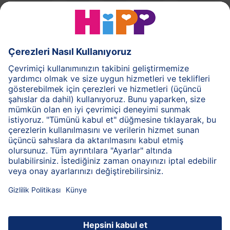
HiPP Süt Formülü
HiPP Ek Gıda
HiPP 1-3 yaş
HiPP Bakım
HiPP Hamilelik
Gizlilik İlkesi
Genel Kullanım Şartları
Bilgi Toplum Hizmetleri
Baskı
HiPP Hakkında
İletişim
Bilgi kodlaması sayesinde güvenilir bilgi aktarımı