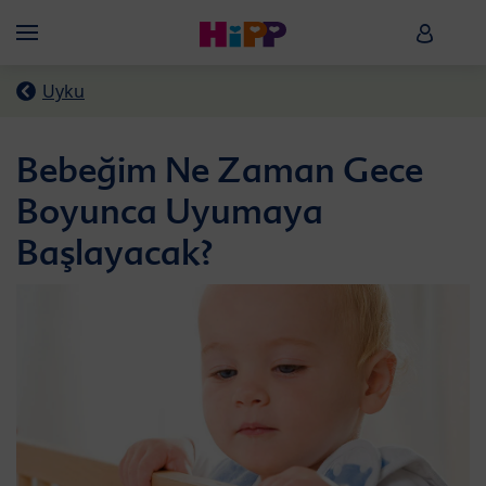
Skip to main content
HiPP B
Menü
Uyku
Bebeğim Ne Zaman Gece
Boyunca Uyumaya
Başlayacak?