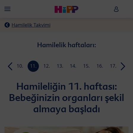
Skip to main content
HiPP B
Menü
Hamilelik Takvimi
Hamilelik haftaları:
9.
10.
11.
12.
13.
14.
15.
16.
17.
18.
hafta
hafta
hafta
hafta
hafta
hafta
hafta
hafta
hafta
hafta
Hamileliğin 11. haftası:
Bebeğinizin organları şekil
almaya başladı