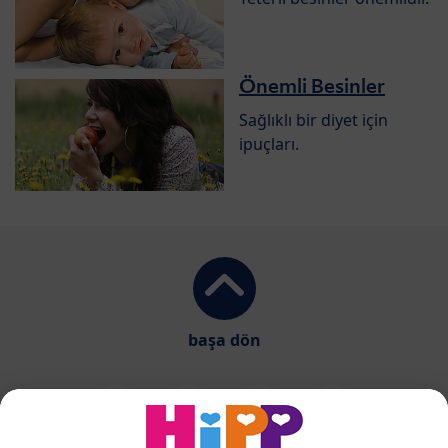
Önemli Besinler
Sağlıklı bir diyet için
ipuçları.
başa dön