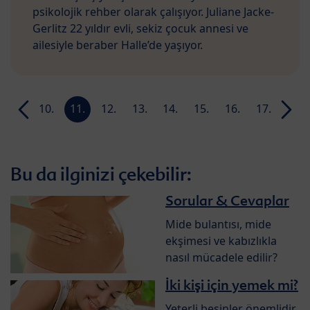
psikolojik rehber olarak çalışıyor. Juliane Jacke-
Gerlitz 22 yıldır evli, sekiz çocuk annesi ve
ailesiyle beraber Halle’de yaşıyor.
9.
10.
11.
12.
13.
14.
15.
16.
17.
18.
hafta
hafta
hafta
hafta
hafta
hafta
hafta
hafta
hafta
hafta
Bu da ilginizi çekebilir:
Sorular & Cevaplar
Mide bulantısı, mide
ekşimesi ve kabızlıkla
nasıl mücadele edilir?
İki kişi için yemek mi?
Yeterli besinler önemlidir.