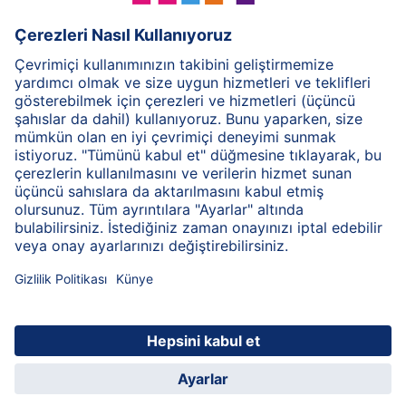
HiPP Süt Formülü
HiPP Ek Gıda
HiPP 1-3 yaş
HiPP Bakım
HiPP Hamilelik
Gizlilik İlkesi
Genel Kullanım Şartları
Bilgi Toplum Hizmetleri
Baskı
HiPP Hakkında
İletişim
Bilgi kodlaması sayesinde güvenilir bilgi aktarımı
© 2026 HiPP