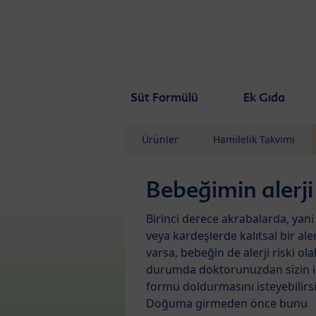
Skip to main content
Süt Formülü
Ek Gıda
Ürünler
Hamilelik Takvimi
Bebeğimin alerji 
Birinci derece akrabalarda, yan
veya kardeşlerde kalıtsal bir alerj
varsa, bebeğin de alerji riski olab
durumda doktorunuzdan sizin içi
formu doldurmasını isteyebilirsi
Doğuma girmeden önce bunu