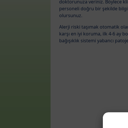
doktorunuza veriniz. Böylece kli
personeli doğru bir şekilde bilg
olursunuz.
Alerji riski taşımak otomatik ol
karşı en iyi koruma, ilk 4-6 ay
bağışıklık sistemi yabancı patoj