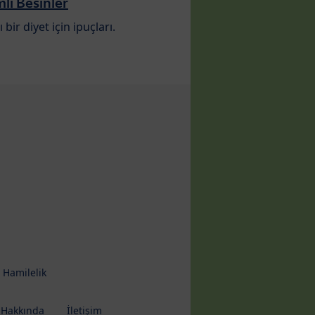
i Besinler
ı bir diyet için ipuçları.
 Hamilelik
 Hakkında
İletişim