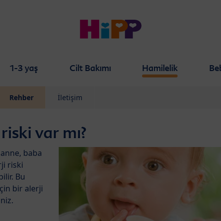
1-3 yaş
Cilt Bakımı
Hamilelik
Be
Rehber
İletişim
riski var mı?
i anne, baba
i riski
ilir. Bu
n bir alerji
niz.