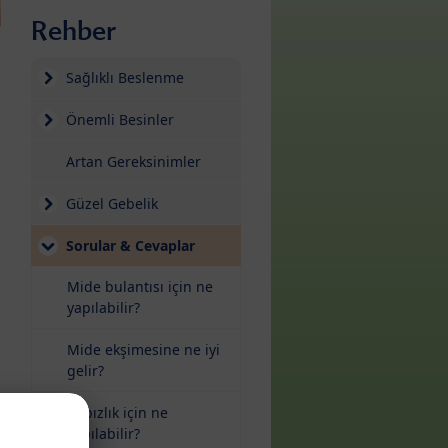
Rehber
Sağlıklı Beslenme
Önemli Besinler
Artan Gereksinimler
Güzel Gebelik
Sorular & Cevaplar
Mide bulantısı için ne
yapılabilir?
Mide ekşimesine ne iyi
gelir?
Kabızlık için ne
yapılabilir?