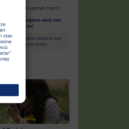
Spor yapmalı mıyım?
Bebeğimin alerji riski
(current)
var mı?
Hastane Çantanız İçin
Kontrol Listesi