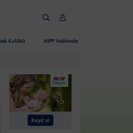
Aramak
HiPP Babyclub
bek Kulübü
HiPP Hakkında
Kayıt ol