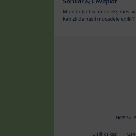
Sorular & Cevaplar
Mide bulantısı, mide ekşimesi v
kabızlıkla nasıl mücadele edilir?
HiPP Süt 
Gizlilik İlkesi
Gene