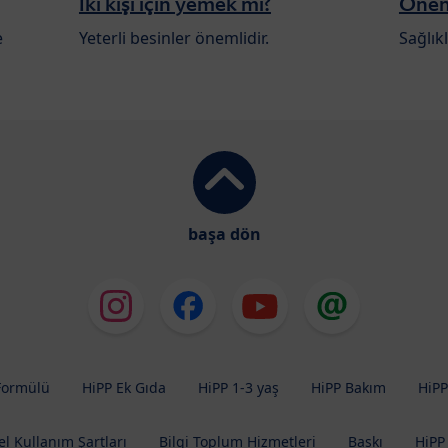
İki kişi için yemek mi?
Öneml
e
Yeterli besinler önemlidir.
Sağlıkl
başa dön
Formülü
HiPP Ek Gıda
HiPP 1-3 yaş
HiPP Bakım
HiPP
l Kullanım Şartları
Bilgi Toplum Hizmetleri
Baskı
HiPP