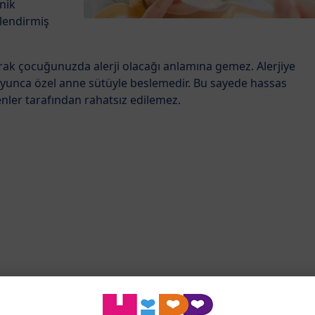
nik
ilendirmiş
arak çocuğunuzda alerji olacağı anlamına gemez. Alerjiye
 boyunca özel anne sütüyle beslemedir. Bu sayede hassas
enler tarafından rahatsız edilemez.