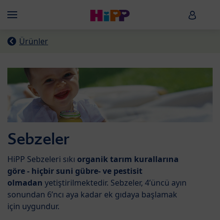
Skip to main content
HiPP B
Menü
Ürünler
Sebzeler
HiPP Sebzeleri sıkı
organik tarım kurallarına
göre - hiçbir suni gübre- ve pestisit
olmadan
yetiştirilmektedir. Sebzeler, 4’üncü ayın
sonundan 6’ncı aya kadar ek gıdaya başlamak
için uygundur.