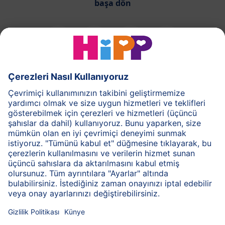
başa dön
HiPP Süt Formülü
HiPP Ek Gıda
HiPP 1-3 yaş
HiPP Bakım
HiPP Hamilelik
Gizlilik İlkesi
Genel Kullanım Şartları
Bilgi Toplum Hizmetleri
Baskı
HiPP Hakkında
İletişim
Bilgi kodlaması sayesinde güvenilir bilgi aktarımı