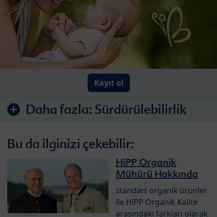
Kayıt ol
Daha fazla:
Sürdürülebilirlik
Bu da ilginizi çekebilir:
HiPP Organik
Mühürü Hakkında
standart organik ürünler
ile HiPP Organik Kalite
arasındaki farkları olarak