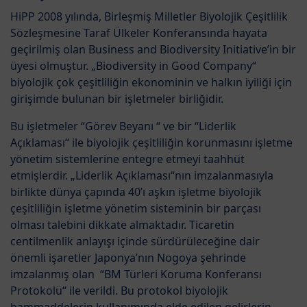
HiPP 2008 yılında, Birleşmiş Milletler Biyolojik Çeşitlilik
Sözleşmesine Taraf Ülkeler Konferansında hayata
geçirilmiş olan Business and Biodiversity Initiative’in bir
üyesi olmuştur. „Biodiversity in Good Company“
biyolojik çok çeşitliliğin ekonominin ve halkın iyiliği için
girişimde bulunan bir işletmeler birliğidir.
Bu işletmeler “Görev Beyanı “ ve bir “
Liderlik
Açıklaması“ ile biyolojik çeşitliliğin korunmasını işletme
yönetim sistemlerine entegre etmeyi taahhüt
etmişlerdir. „Liderlik Açıklaması“nın imzalanmasıyla
birlikte dünya çapında 40’ı aşkın işletme biyolojik
çeşitliliğin işletme yönetim sisteminin bir parçası
olması talebini dikkate almaktadır. Ticaretin
centilmenlik anlayışı içinde sürdürüleceğine dair
önemli işaretler Japonya’nın Nogoya şehrinde
imzalanmış olan “BM Türleri Koruma Konferansı
Protokolü“ ile verildi. Bu protokol biyolojik
hammaddelerin kullanımında elde edilen gelirlerin