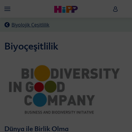
Skip to main content
HiPP B
Menü
Biyolojik Çeşitlilik
Biyoçeşitlilik
Dünya ile Birlik Olma