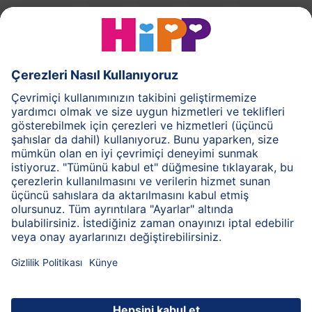
HiPP Süt Formülü
HiPP Ek Gıda
HiPP 1-3 yaş
HiPP Bakım
HiPP Hamilelik
Gizlilik İlkesi
Genel Kullanım Şartları
Bilgi Toplum Hizmetleri
Baskı
HiPP Hakkında
İletişim
Bilgi kodlaması sayesinde güvenilir bilgi aktarımı