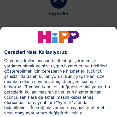
başa dön
HiPP Süt Formülü
HiPP Ek Gıda
HiPP 1-3 yaş
HiPP Bakım
HiPP Hamilelik
Gizlilik İlkesi
Genel Kullanım Şartları
Bilgi Toplum Hizmetleri
Baskı
HiPP Hakkında
İletişim