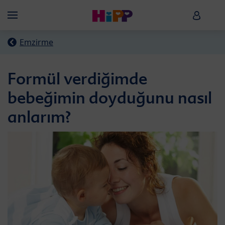
Skip to main content
HiPP B
Menü
Emzirme
Formül verdiğimde
bebeğimin doyduğunu nasıl
anlarım?