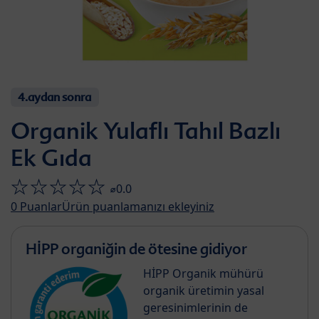
4.aydan sonra
Organik Yulaflı Tahıl Bazlı
Ek Gıda
⌀0.0
0
Puanlar
Ürün puanlamanızı ekleyiniz
HİPP organiğin de ötesine gidiyor
HİPP Organik mühürü
organik üretimin yasal
geresinimlerinin de