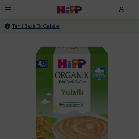
Skip to main content
HiPP B
Menü
Tahıl Bazlı Ek Gıdalar