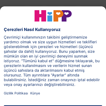
HiPP Süt Formülü
HiPP Ek Gıda
HiPP 1-3 yaş
HiPP Bakım
HiPP Hamilelik
Gizlilik İlkesi
Genel Kullanım Şartları
Bilgi Toplum Hizmetleri
Baskı
HiPP Hakkında
İletişim
Bilgi kodlaması sayesinde güvenilir bilgi aktarımı