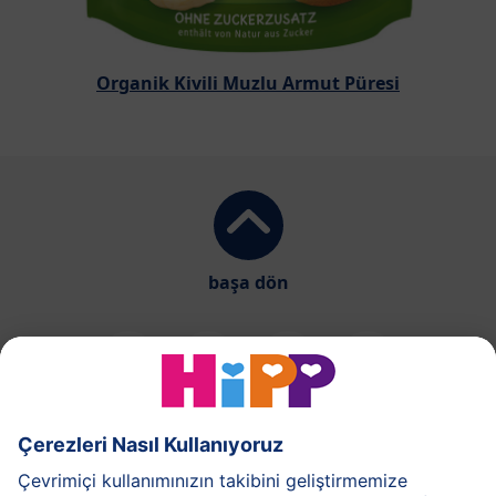
Organik Kivili Muzlu Armut Püresi
başa dön
HiPP Süt Formülü
HiPP Ek Gıda
HiPP 1-3 yaş
HiPP Bakım
HiPP Hamilelik