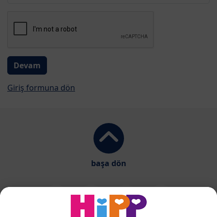
Giriş formuna dön
başa dön