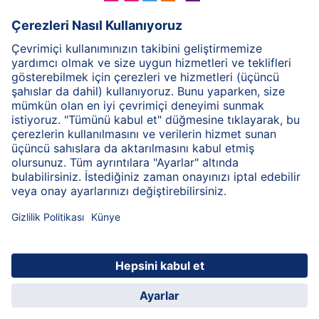
HiPP Süt Formülü
HiPP Ek Gıda
HiPP 1-3 yaş
HiPP Bakım
HiPP Hamilelik
Gizlilik İlkesi
Genel Kullanım Şartları
Bilgi Toplum Hizmetleri
Baskı
HiPP Hakkında
İletişim
Bilgi kodlaması sayesinde güvenilir bilgi aktarımı
© 2026 HiPP